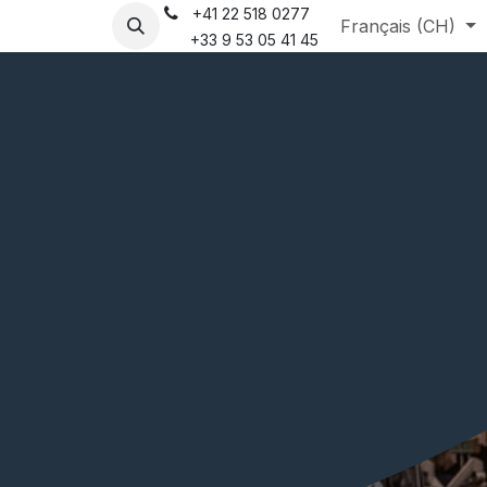
+41 22 518 0277
que
Français (CH)
+33 9 53 05 41 45