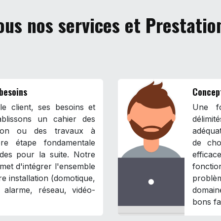
ous nos services et Prestatio
 besoins
Concep
e client, ses besoins et
Une fo
blissons un cahier des
délimit
ation ou des travaux à
adéqua
ière étape fondamentale
de cho
ides pour la suite. Notre
effica
met d'intégrer l'ensemble
fonct
e installation (domotique,
problè
l, alarme, réseau, vidéo-
domaine
bons fa