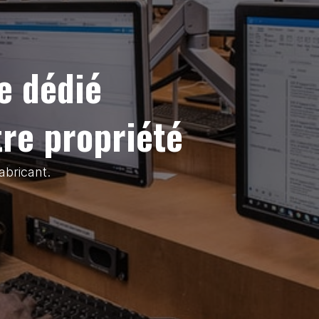
e dédié
tre propriété
abricant.