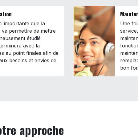
ration
Mainten
ssi importante que la
Une fois
 va permettre de mettre
service
gneusement étudié
mainten
terminera avec la
fonctio
es au point finales afin de
mainten
aux besoins et envies de
remplac
bon fon
notre approche