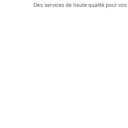
Des services de haute qualité pour vo
01
0
Home-Assistant: solution la plus
Parfai
avancée de domotique,
que n
entièrement open-source.
instal
Flexibilité et évolutivité totales.