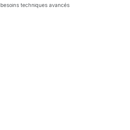
s besoins techniques avancés
2
03
Plus de 30 ans d'expertise
te maîtrise des technologies
le domaine de la domotiqu
ous préconisons et
permettent une maitrise tot
lons.
des solutions proposées.