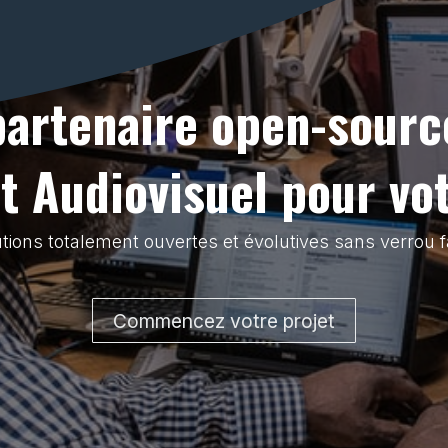
partenaire open-sourc
 Audiovisuel pour vo
tions totalement ouvertes et évolutives sans verrou f
Commencez votre projet