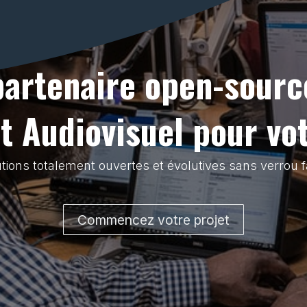
partenaire open-sourc
 Audiovisuel pour vo
tions totalement ouvertes et évolutives sans verrou f
Commencez votre projet