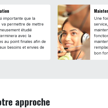
ration
Mainten
ssi importante que la
Une fois
 va permettre de mettre
service
gneusement étudié
mainten
terminera avec la
fonctio
es au point finales afin de
mainten
aux besoins et envies de
remplac
bon fon
notre approche