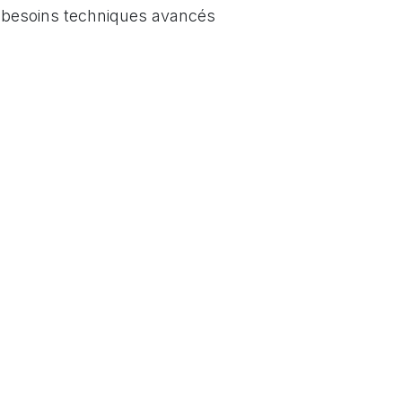
s besoins techniques avancés
2
03
Plus de 30 ans d'expertise
te maîtrise des technologies
le domaine de la domotiqu
ous préconisons et
permettent une maitrise tot
lons.
des solutions proposées.