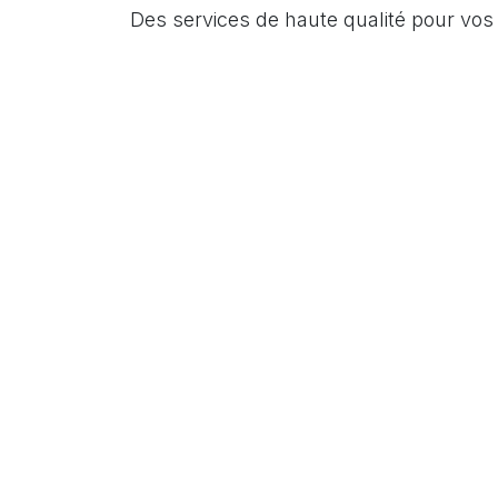
Des services de haute qualité pour vo
01
0
Home-Assistant: solution la plus
Parfai
avancée de domotique,
que n
entièrement open-source.
instal
Flexibilité et évolutivité totales.