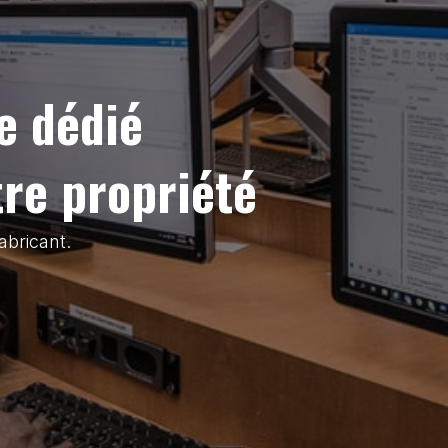
e dédié
tre propriété
abricant.