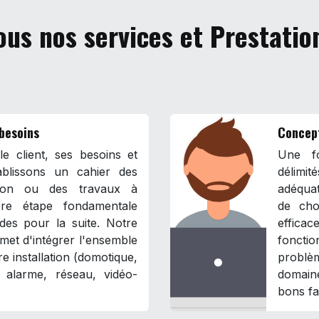
ous nos services et Prestatio
 besoins
Concep
e client, ses besoins et
Une fo
blissons un cahier des
délimit
ation ou des travaux à
adéqua
ière étape fondamentale
de cho
ides pour la suite. Notre
effica
met d'intégrer l'ensemble
fonct
e installation (domotique,
problè
l, alarme, réseau, vidéo-
domaine
bons fa