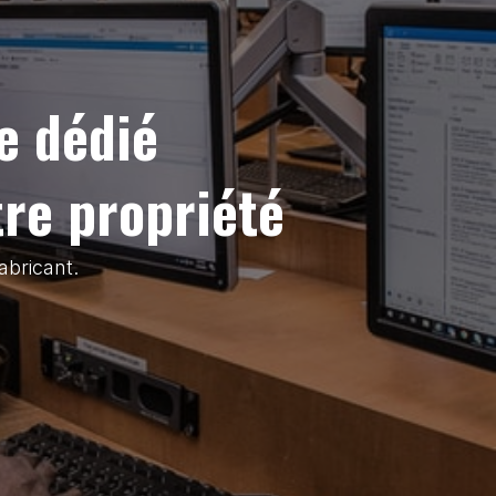
e dédié
tre propriété
abricant.