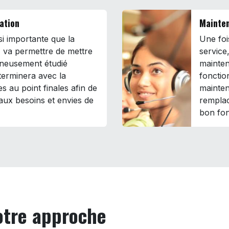
ration
Mainten
ssi importante que la
Une fois
 va permettre de mettre
service
gneusement étudié
mainten
terminera avec la
fonctio
es au point finales afin de
mainten
aux besoins et envies de
remplac
bon fon
notre approche