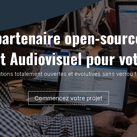
partenaire open-sourc
 Audiovisuel pour vo
tions totalement ouvertes et évolutives sans verrou f
Commencez votre projet