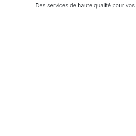
Des services de haute qualité pour vo
01
0
Home-Assistant: solution la plus
Parfai
avancée de domotique,
que n
entièrement open-source.
instal
Flexibilité et évolutivité totales.