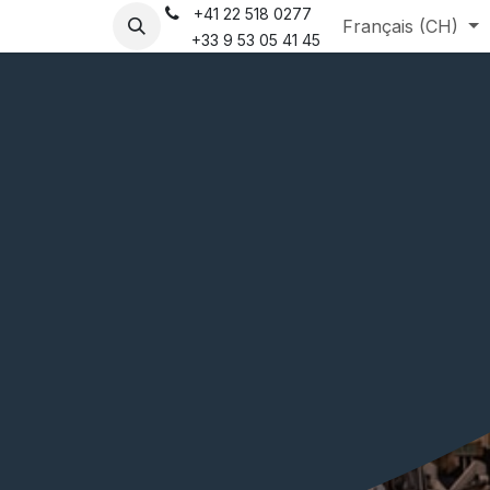
+41 22 518 0277
que
Français (CH)
+33 9 53 05 41 45