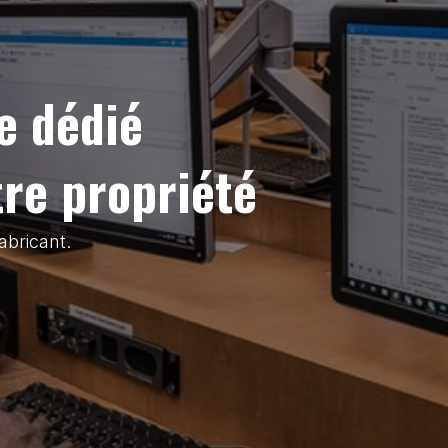
e dédié
tre propriété
abricant.