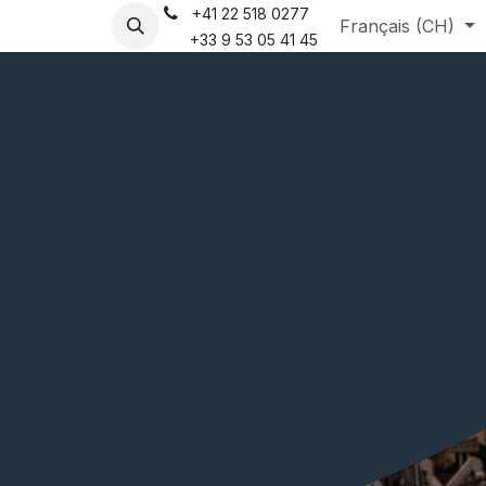
+41 22 518 0277
que
Français (CH)
+33 9 53 05 41 45