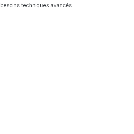
s besoins techniques avancés
2
03
Plus de 30 ans d'expertise
te maîtrise des technologies
le domaine de la domotiqu
ous préconisons et
permettent une maitrise tot
lons.
des solutions proposées.