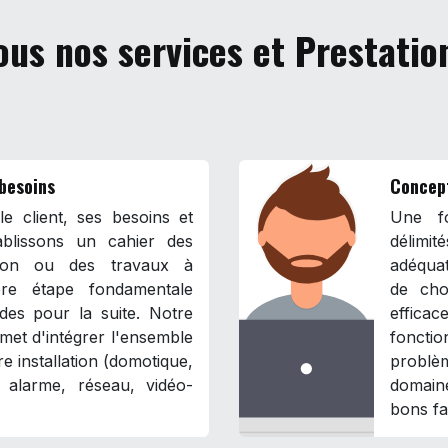
ous nos services et Prestatio
 besoins
Concep
e client, ses besoins et
Une fo
blissons un cahier des
délimit
ation ou des travaux à
adéqua
ière étape fondamentale
de cho
ides pour la suite. Notre
effica
met d'intégrer l'ensemble
fonct
e installation (domotique,
problè
l, alarme, réseau, vidéo-
domaine
bons fa