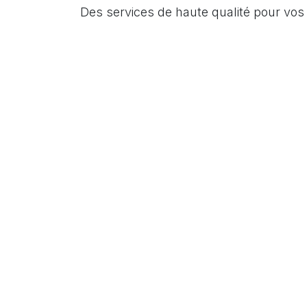
Des services de haute qualité pour vo
01
0
Home-Assistant: solution la plus
Parfai
avancée de domotique,
que n
entièrement open-source.
instal
Flexibilité et évolutivité totales.