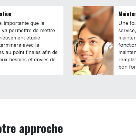
ration
Mainten
ssi importante que la
Une fois
 va permettre de mettre
service
gneusement étudié
mainten
terminera avec la
fonctio
es au point finales afin de
mainten
aux besoins et envies de
remplac
bon fon
notre approche