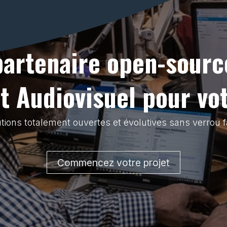
partenaire open-sourc
 Audiovisuel pour vo
tions totalement ouvertes et évolutives sans verrou f
Commencez votre projet