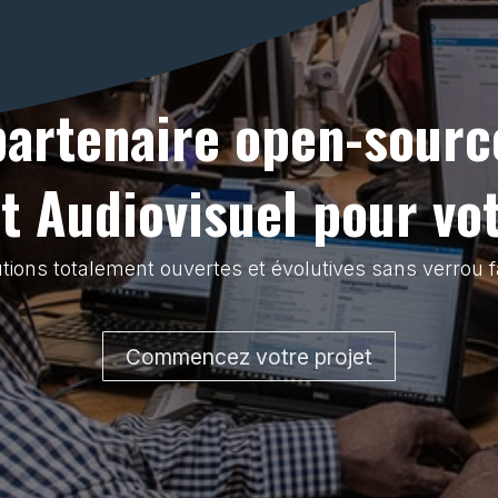
partenaire open-sourc
 Audiovisuel pour vo
tions totalement ouvertes et évolutives sans verrou f
Commencez votre projet