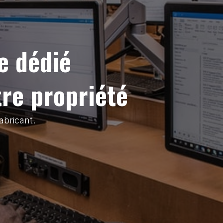
e dédié
tre propriété
abricant.