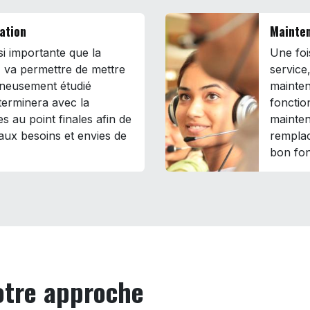
ration
Mainten
ssi importante que la
Une fois
 va permettre de mettre
service
gneusement étudié
mainten
terminera avec la
fonctio
es au point finales afin de
mainten
aux besoins et envies de
remplac
bon fon
notre approche