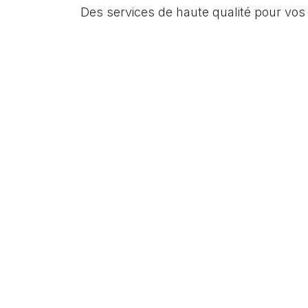
Des services de haute qualité pour vo
01
0
Home-Assistant: solution la plus
Parfai
avancée de domotique,
que n
entièrement open-source.
instal
Flexibilité et évolutivité totales.