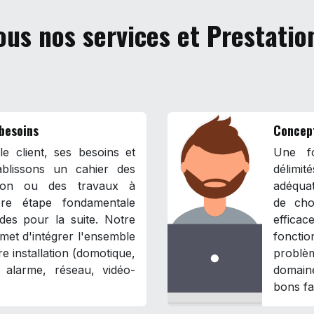
ous nos services et Prestatio
 besoins
Concep
e client, ses besoins et
Une fo
blissons un cahier des
délimit
ation ou des travaux à
adéqua
ière étape fondamentale
de cho
ides pour la suite. Notre
effica
met d'intégrer l'ensemble
fonct
e installation (domotique,
problè
l, alarme, réseau, vidéo-
domaine
bons fa